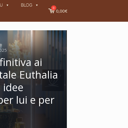
KU
BLOG
0
0,00€
025
initiva ai
tale Euthalia
 idee
 per lui e per