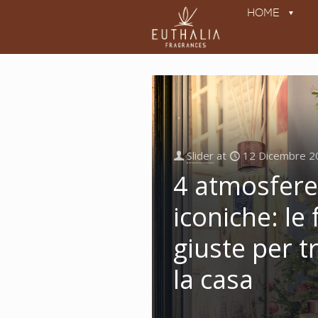
HOME
Slider
at
12 Dicembre 2
4 atmosfere
iconiche: le
giuste per 
la casa