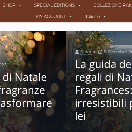
SHOP
SPECIAL EDITIONS
COLLEZIONE RA
MY ACCOUNT
Italiano
Slider
at
8 Dicembre 2
La guida def
025
 di Natale
regali di Na
 fragranze
Fragrances:
trasformare
irresistibili
lei