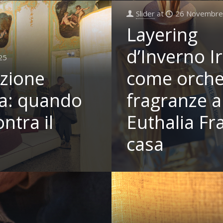
Slider
at
26 Novembre
Layering
d’Inverno Ir
25
zione
come orche
ia: quando
fragranze 
ontra il
Euthalia Fr
casa