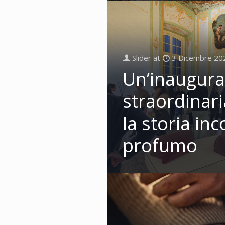
Slider
at
3 Dicembre 20
Un’inaugura
straordinar
la storia inc
profumo