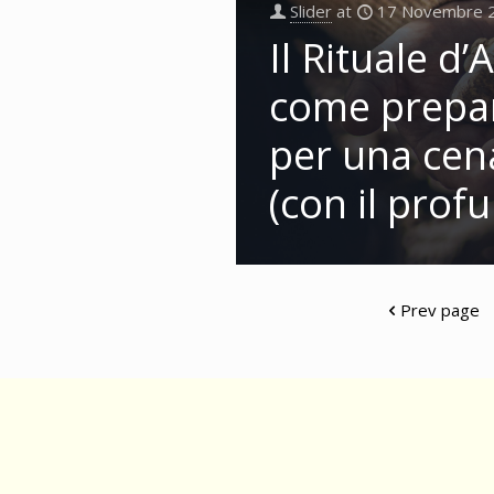
Slider
at
17 Novembre 
Il Rituale d
come prepar
per una cena
(con il prof
Prev page