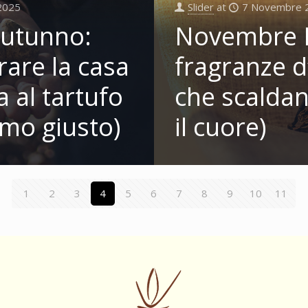
2025
Slider
at
7 Novembre 
’Autunno:
Novembre I
are la casa
fragranze 
 al tartufo
che scaldan
umo giusto)
il cuore)
1
2
3
4
5
6
7
8
9
10
11