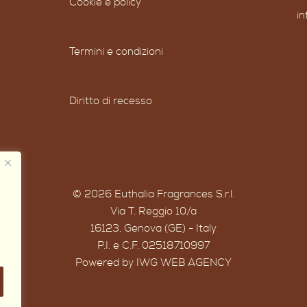
Cookie e policy
i
Termini e condizioni
Diritto di recesso
© 2026 Euthalia Fragrances S.r.l.
Via T. Reggio 10/a
16123, Genova (GE) - Italy
P.I. e C.F. 02518710997
Powered by IWG WEB AGENCY