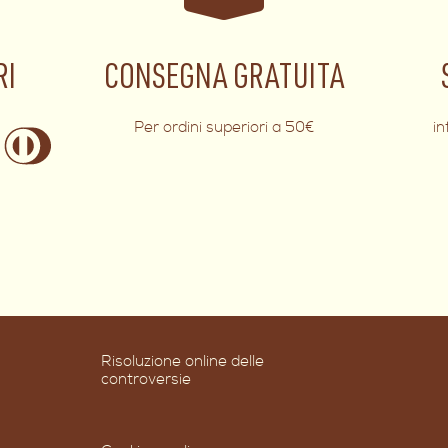
RI
CONSEGNA GRATUITA
Per ordini superiori a 50€
i
Risoluzione online delle
controversie