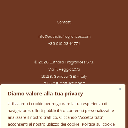
Contatti
info@euthaliafragrances.com
+39 010 2344774
© 2026 Euthalia Fragrances S.r.l.
Via T. Reggio 10/a
16123, Genova (GE) - Italy
P.I. e C.F. 02518710997
Powered by IWG WEB AGENCY
Diamo valore alla tua privacy
Utilizziamo i cookie per migliorare la tua esperienza di
navigazione, offrirti pubblicità o contenuti personalizzati e
analizzare il nostro traffico. Cliccando “Accetta tutti”,
acconsenti al nostro utilizzo dei cookie.
Politica sui cookie