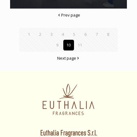
Prev page
1
2
3
4
5
6
7
8
9
10
11
Next page
Euthalia Fragrances S.r.l.