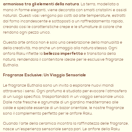
. La terra, modellata a
armoniosa tra gli elementi della natura
mano in forme eleganti, viene decorata con smalti cristallini e ossidi
naturali. Questi vasi vengono poi cotti ad alte temperature, estratti
dal forno incandescente e sottoposti a un raffreddamento rapido,
creando così le caratteristiche crepe e le sfumature di colore che
rendono ogni pezzo unico.
Questa arte antica non è solo una celebrazione della manualità e
della creatività, ma anche un omaggio alla natura stessa. Ogni
anfora Raku riflette la
e transitoria della
bellezza imperfetta
natura, rendendola il contenitore ideale per le esclusive fragranze
Euthalia.
Fragranze Esclusive: Un Viaggio Sensoriale
Le fragranze Euthalia sono un invito a esplorare nuovi mondi
attraverso i sensi. Ogni profumo è studiato per evocare l’atmosfera
di un luogo specifico, trasportandoti in un viaggio sensoriale unico.
Dalle note fresche e agrumate di un giardino mediterraneo alle
calde e speziate essenze di un bazar orientale, le nostre fragranze
sono il complemento perfetto per le anfore Raku.
Quando l’arte della ceramica incontra la raffinatezza delle fragranze,
nasce un’esperienza sensoriale senza pari. Le anfore della Raku