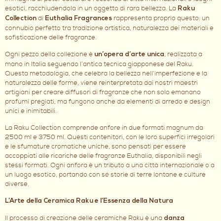
esotici, racchiudendola in un oggetto di rara bellezza. La
Raku
di
rappresenta proprio questo: un
Collection
Euthalia Fragrances
connubio perfetto tra tradizione artistica, naturalezza dei materiali e
sofisticazione delle fragranze.
Ogni pezzo della collezione è
, realizzata a
un’opera d’arte unica
mano in Italia seguendo l’antica tecnica giapponese del Raku.
Questa metodologia, che celebra la bellezza nell’imperfezione e la
naturalezza delle forme, viene reinterpretata dai nostri maestri
artigiani per creare diffusori di fragranze che non solo emanano
profumi pregiati, ma fungono anche da elementi di arredo e design
unici e inimitabili.
La Raku Collection comprende anfore in due formati magnum da
2500 ml e 3750 ml. Questi contenitori, con le loro superfici irregolari
e le sfumature cromatiche uniche, sono pensati per essere
accoppiati alle ricariche delle fragranze Euthalia, disponibili negli
stessi formati. Ogni anfora è un tributo a una città internazionale o a
un luogo esotico, portando con sé storie di terre lontane e culture
diverse.
L’Arte della Ceramica Raku e l’Essenza della Natura
Il processo di creazione delle ceramiche Raku è una
danza