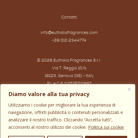
Contatti
info@euthaliafragrances.com
+39 010 2344774
© 2026 Euthalia Fragrances S.r.l.
Via T. Reggio 10/a
16123, Genova (GE) - Italy
P.I. e C.F. 02518710997
Powered by IWG WEB AGENCY
Diamo valore alla tua privacy
Utilizziamo i cookie per migliorare la tua esperienza di
navigazione, offrirti pubblicità o contenuti personalizzati e
analizzare il nostro traffico. Cliccando “Accetta tutti”,
acconsenti al nostro utilizzo dei cookie.
Politica sui cookie
0