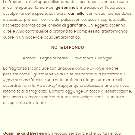
La fragranza si sviluppa delicatamente, spostandosi verso un cuore
in cui l’eleganza floreale del
si intreccia con l’abbraccio
gelsomino
avvolgente delle spezie. La nota di
, con la sua nuance dolce
cannella
e speziata, prende il centro del palcoscenico, accompagnata dalla
ricchezza aromatica del
. Un leggero accenno
chiodo di garofano
di
e
rosa
contribuisce a profondità e complessità, trasformando il
tè
cuore in un piacevole bouquet aromatico.
NOTE DI FONDO
Ambra I Legno di cedro I Fava tonka I Vaniglia
La fragranza si conclude con una
base calda e avvolgente
che
persiste come il gusto lenitivo di un tè preparato alla perfezione. Il
legno di cedro
fornisce una nota profonda e legnosa, mentre gli
accordi di
fava tonka
e
vaniglia
aggiungono dolcezza e una cremosa
rotondità alla fragranza. L’ambra aggiunge un tocco di sofisticazione,
lasciando un’impressione duratura che avvolge i sensi in un’aura
accogliente e invitante.
è un viaggio sensoriale che porta nel tuo
Jasmine and Berries