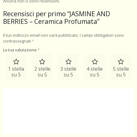
Ancora non ci sono recensioni.
Recensisci per primo “JASMINE AND
BERRIES – Ceramica Profumata”
Il tuo indirizzo email non sarà pubblicato.
I campi obbligatori sono
contrassegnati
*
La tua valutazione
*
1 stella
2 stelle
3 stelle
4 stelle
5 stelle
su 5
su 5
su 5
su 5
su 5