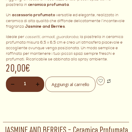
piastrella in
.
ceramica profumata
Un
versatile ed elegante, realizzato in
accessorio profumato
ceramica di alta qualità che diffonde delicatamente l’incantevole
fragranza
.
Jasmine and Berries
Ideale per
cassetti
,
armadi
,
guardaroba
, la piastrella in ceramica
profumata misura 6,5 x 6,5 cm e crea un’atmosfera piacevole e
accogliente ovunque venga posizionata. Un modo semplice e
raffinato per mantenere i tuoi piccoli spazi sempre freschi e
profumati. Ricaricabile se abbinata allo spray ambiente.
20,00
€
Aggiungi al carrello
JASMINE AND BERRIES – Ceramica Profumata