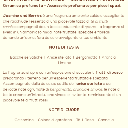
Ceramica profumata – Accessorio profumato per piccoli spazi.
è una fragranza ambiente calda e accogliente
Jasmine and Berries
che racchiude l’essenza di una piacevole tazza di
tè ai frutti
rossi
accompagnati da un tocco seducente di
spezie
. La fragranza si
svela in un armonioso mix di note fruttate, speziate e floreali,
donando un’atmosfera dolce e avvolgente al tuo ambiente.
NOTE DI TESTA
Bacche selvatiche I Anice stellato I Bergamotto I Arancia I
Limone
La fragranza si apre con un’esplosione di succulenti
,
frutti di bosco
preparando il terreno per un’esperienza fruttata e speziata.
Accompagnate dalla dolcezza sottile dell’
e da
anice stellato
delicate note agrumate di
bergamotto, arancia
e
limone
, le note di
testa creano un’introduzione vivace e invitante, reminiscente di un
piacevole tè ai frutti rossi.
NOTE DI CUORE
Gelsomino I Chiodo di garofano I Té I Rosa I Cannella