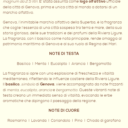
magnum da 2.5 litri
. E’ stata assunta come
ufficiale
logo olfattivo
della città di Genova, prima e unica città al mondo a dotarsi di un
marchio olfattivo.
Genova, l’inimitabile marchio olfattivo della Superba, è la fragranza
che coglie l’essenza di una città sospesa tra terra e mare, della sua
storia gloriosa, delle sue tradizioni e dei profumi della Riviera Ligure.
La fragranza, con il basilico come nota principale, rende omaggio al
patrimonio marittimo di Genova e al suo ruolo di Regina dei Mari.
NOTE DI TESTA
Basilico I Menta I Eucalipto I Arancia I Bergamotto
La fragranza si apre con una esplosione di freschezza e vitalità
mediterranea, riflettendo le influenze costiere della Riviera Ligure.
Il
,
simbolo
di
, viene accompagnato da note frizzanti
basilico
Genova
di
menta, eucalipto, arancia
e
bergamotto
. Queste vibranti note di
testa creano un immediato senso di vitalità, evocando le erbe
aromatiche che dipingono il paesaggio della regione.
NOTE DI CUORE
Rosmarino I Lavanda I Coriandolo I Pino I Chiodo di garofano