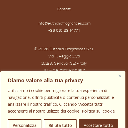
Contatti
info@euthaliafragrances.com
+39 010 2344774
© 2026 Euthalia Fragrances S.r.l.
Via T. Reggio 10/a
16123, Genova (GE) - Italy
P.I. e C.F. 02518710997
Powered by IWG WEB AGENCY
Diamo valore alla tua privacy
Utilizziamo i cookie per migliorare la tua esperienza di
navigazione, offrirti pubblicità o contenuti personalizzati e
analizzare il nostro traffico. Cliccando “Accetta tutti”,
acconsenti al nostro utilizzo dei cookie.
Politica sui cookie
0
Personalizza
Rifiuta tutto
Accettare tutto