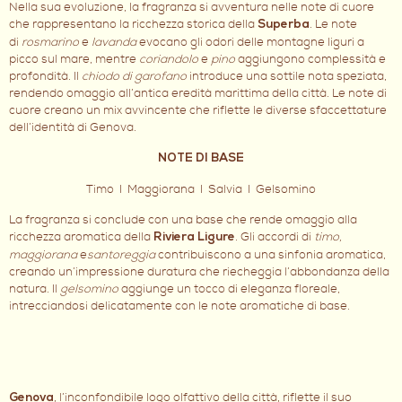
Nella sua evoluzione, la fragranza si avventura nelle note di cuore
che rappresentano la ricchezza storica della
. Le note
Superba
di
rosmarino
e
lavanda
evocano gli odori delle montagne liguri a
picco sul mare, mentre
coriandolo
e
pino
aggiungono complessità e
profondità. Il
chiodo di garofano
introduce una sottile nota speziata,
rendendo omaggio all’antica eredità marittima della città. Le note di
cuore creano un mix avvincente che riflette le diverse sfaccettature
dell’identità di Genova.
NOTE DI BASE
Timo I Maggiorana I Salvia I Gelsomino
La fragranza si conclude con una base che rende omaggio alla
ricchezza aromatica della
. Gli accordi di
timo,
Riviera Ligure
maggiorana
e
santoreggia
contribuiscono a una sinfonia aromatica,
creando un’impressione duratura che riecheggia l’abbondanza della
natura. Il
gelsomino
aggiunge un tocco di eleganza floreale,
intrecciandosi delicatamente con le note aromatiche di base.
, l’inconfondibile logo olfattivo della città, riflette il suo
Genova