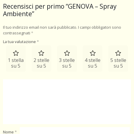
Recensisci per primo “GENOVA – Spray
Ambiente”
Il tuo indirizzo email non sarà pubblicato.
I campi obbligatori sono
contrassegnati
*
La tua valutazione
*
1 stella
2 stelle
3 stelle
4 stelle
5 stelle
su 5
su 5
su 5
su 5
su 5
Nome
*