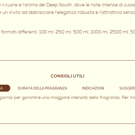
so il cuore e l’anima del Deep South, dove le note intense di cuo
 un invito ad abbracciare l’eleganza robusta e l’attrattiva senz
i formati differenti: 100 ml, 250 ml, 500 ml, 1000 ml, 2500 ml, 5
CONSIGLI UTILI
ZA
DURATA DELLA FRAGRANZA
INDICAZIONI
SUGGER
 giorno) per garantire una maggiore intensità della fragranza. Per m