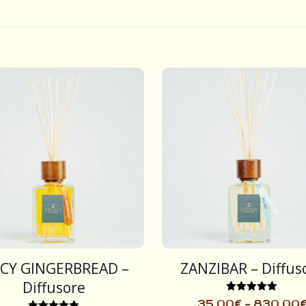
ICY GINGERBREAD –
ZANZIBAR – Diffus
Diffusore
Valutato
35,00
€
-
830,00