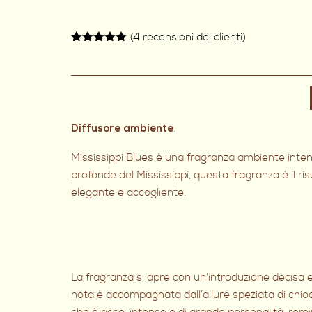
(
4
recensioni dei clienti)
Valutato
4
5.00
su 5
su base
di
recensioni
.
Diffusore ambiente
Mississippi Blues è una fragranza ambiente intens
profonde del Mississippi, questa fragranza è il r
elegante e accogliente.
La fragranza si apre con un’introduzione decisa e
nota è accompagnata dall’allure speziata di chiodi