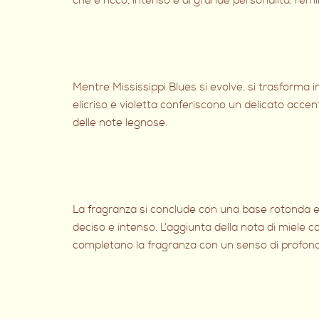
che è ricco, intenso e di grande personalità, remi
Mentre Mississippi Blues si evolve, si trasforma 
elicriso e violetta conferiscono un delicato acce
delle note legnose.
La fragranza si conclude con una base rotonda e 
deciso e intenso. L’aggiunta della nota di miele 
completano la fragranza con un senso di profondi