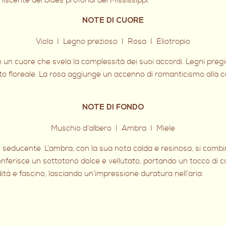
niscente dei blues profondi del Mississippi.
NOTE DI CUORE
Viola I Legno prezioso I Rosa I Eliotropio
in un cuore che svela la complessità dei suoi accordi. Legni pre
nto floreale. La rosa aggiunge un accenno di romanticismo alla co
NOTE DI FONDO
Muschio d’albero I Ambra I Miele
seducente. L’ambra, con la sua nota calda e resinosa, si combi
conferisce un sottotono dolce e vellutato, portando un tocco di 
tà e fascino, lasciando un’impressione duratura nell’aria.