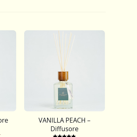
ore
VANILLA PEACH –
Diffusore
€