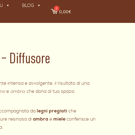
KU
BLOG
0
0,00€
– Diffusore
e intensa e avvolgente, il risultato di una
gno
e
ambra
, che dona al tuo spazio
è accompagnata da
che
l
egni pregiati
lure resinosa di
e
conferisce un
ambra
miele
a.