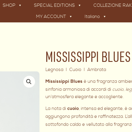
SHOP
SPECIAL EDITIONS
COLLEZIONE RA
MY ACCOUNT
Italiano
MISSISSIPPI BLUES 
Legnosa I Cuoio I Ambrata
è una fragranza ambient
Mississippi Blues
sinfonia armoniosa di accordi di
cuoio
,
le
un’atmosfera elegante e accogliente.
La nota di
, intensa ed elegante, 
cuoio
aggiungono profondità e raffinatezza. L’al
sottofondo caldo e vellutato alla fragranz