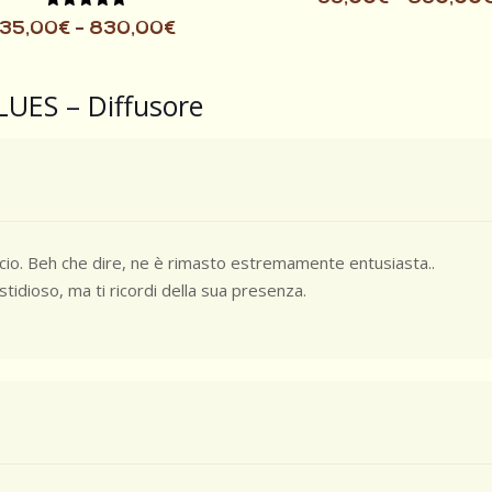
5.00
Valutato
su 5
35,00
€
-
830,00
€
5.00
su 5
LUES – Diffusore
icio. Beh che dire, ne è rimasto estremamente entusiasta..
tidioso, ma ti ricordi della sua presenza.