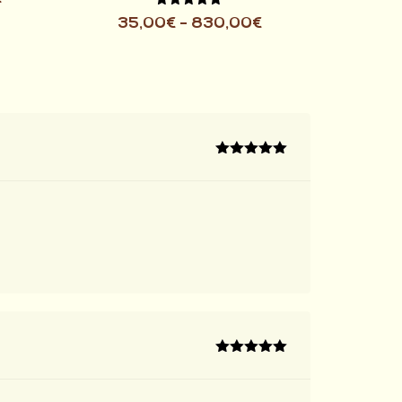
Valutato
35,00
€
-
830,00
€
5.00
su 5
Valutato
5
su 5
Valutato
5
su 5