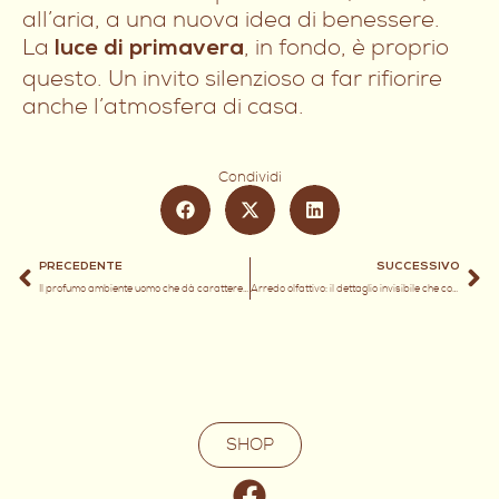
all’aria, a una nuova idea di benessere.
La
, in fondo, è proprio
luce di primavera
questo. Un invito silenzioso a far rifiorire
anche l’atmosfera di casa.
Condividi
PRECEDENTE
SUCCESSIVO
Il profumo ambiente uomo che dà carattere alla casa: un regalo sorprendente per la festa del papà
Arredo olfattivo: il dettaglio invisibile che completa ogni ambiente
SHOP