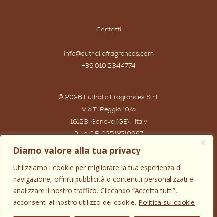
Contatti
info@euthaliafragrances.com
+39 010 2344774
© 2026 Euthalia Fragrances S.r.l.
Via T. Reggio 10/a
16123, Genova (GE) - Italy
P.I. e C.F. 02518710997
Powered by IWG WEB AGENCY
Diamo valore alla tua privacy
Utilizziamo i cookie per migliorare la tua esperienza di
navigazione, offrirti pubblicità o contenuti personalizzati e
analizzare il nostro traffico. Cliccando “Accetta tutti”,
acconsenti al nostro utilizzo dei cookie.
Politica sui cookie
0