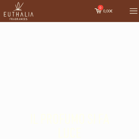
0
0,00€
IL PROFUMO SI FA
LUCE