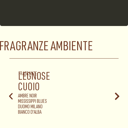
FRAGRANZE AMBIENTE
PROFUMO AMBIENTE
FRAGRANZE
FRAG
LEGNOSE
O
CUOIO
NEFER
OUD 
AMBRE NOIR
OUD R
MISSISSIPPI BLUES
DUOMO MILANO
BIANCO D'ALBA