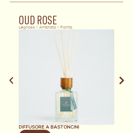
PROFUMO AMBIENTE
OUD ROSE
D
Legnosa I Ambrata I Fiorita
Legn
DIFFUSORE A BASTONCINI
DIF